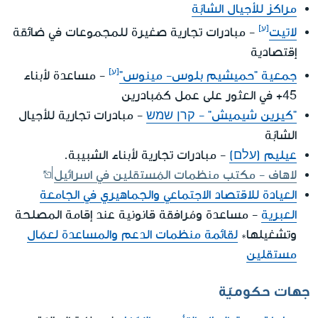
مراكز للأجيال الشابّة
لاتيت
- مبادرات تجارية صغيرة للمجموعات في ضائقة
إقتصادية
جمعية "حميشيم بلوس- مينوس"
- مساعدة لأبناء
45+ في العثور على عمل كمُبادرين
"كيرين شيميش" - קרן שמש
- مبادرات تجارية للأجيال
الشابّة
عيليم (עלם)
- مبادرات تجارية لأبناء الشبيبة.
لاهاف - مكتب منظمات المُستقلين في اسرائيل
العيادة للاقتصاد الاجتماعي والجماهيري في الجامعة
العبرية
- مساعدة ومُرافقة قانونية عند إقامة المصلحة
وتشغيلها*
لقائمة منظمات الدعم والمساعدة لعمّال
مستقلين
جهات حكوميّة