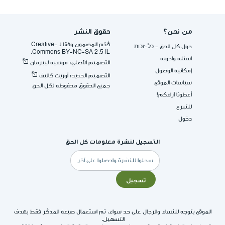
من نحن؟
حقوق النشر
قُدِّم المضمون وفقا لـ -Creative
حول كل الحق - כל-זכות
Commons BY-NC-SA 2.5 IL.
اسئلة واجوبة
التصميم الأصلي: موشيه ليبرمان
إمكانية الوصول
التصميم الجديد: أوريت كاليڤ
سياسات الموقع
جميع الحقوق محفوظة لكل الحق
أعطونا آراءكم!
للتبرع
دخول
التسجيل لنشرة معلومات كل الحق
البريد
الإلكتروني
تسجيل
الموقع يتوجه للنساء والرجال على حد سواء. تم استعمال صيغة المذكّر فقط بهدف
التسهيل.