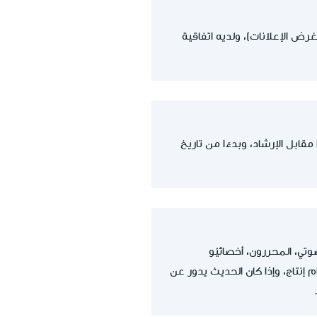
غرض الإعلانات)، ولديه اتفاقية
بل الإرشاد، وبدءًا من تاريخ
جيل الصوتي، المحررون، أخصائيّو
أخصائيّو الماكياج ومساعدو الإنتاج، الذين أبرِمت اتفاقية عملهم لمدة 3 أشهر أو لـ 5 أيام إنتاج، وإذا كان الحديث يدور عن