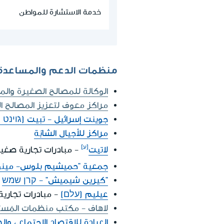
خدمة الاستشارة للمواطن
منظمات الدعم والمساعدة
الوكالة للمصالح الصغيرة والم
مراكز معوف لتعزيز المصالح ال
جوينت إسرائيل - تبيت (ג'וינט
مراكز للأجيال الشابّة
لاتيت
- مبادرات تجارية صغي
جمعية "حميشيم بلوس- مين
"كيرين شيميش" - קרן שמש
-
عيليم (עלם)
- مبادرات تجارية 
لاهاف - مكتب منظمات المُست
العيادة للاقتصاد الاجتماعي وال