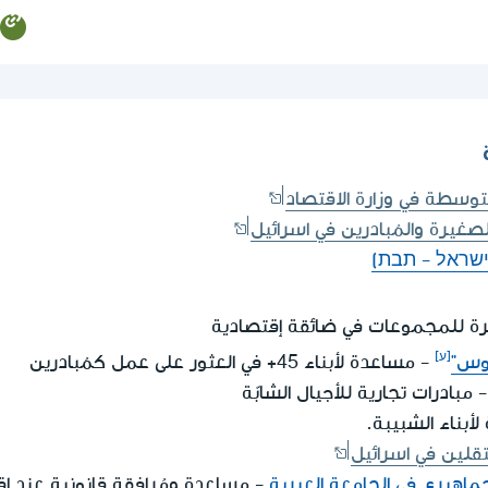
توسطة في وزارة الاقتصاد
صغيرة والمُبادرين في اسرائيل
 ישראל - תבת)
رة للمجموعات في ضائقة إقتصادية
وس"
- مساعدة لأبناء 45+ في العثور على عمل كمُبادرين
 مبادرات تجارية للأجيال الشابّة
لأبناء الشبيبة.
قلين في اسرائيل
جماهيري في الجامعة العبرية
- مساعدة ومُرافقة قانونية عند إ