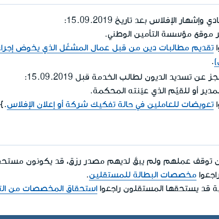
إشهار الإفلاس بعد تاريخ 15.09.2019:
 موقع مؤسسة التأمين الوطني.
ا
تقديم مطالبات دين من قبل عمال المشغّل الذي يخوض إجراء
)
.
قبل
العجز عن تسديد الديون لطالب الخدمة
15.09.2019:
ير أو للقيِّم الذي عيّنته المحكمة.
ا
تعويضات للعاملين في حالة تفكيك شركة أو إعلان الإفلاس
}}
ذين توقف عملهم ولم يبقَ لديهم مصدر رزق، قد يكونون مس
اجعوا
مخصصات البطالة للمستقلين
.
 قد يستحقها المستقلون راجعوا
استحقاق المخصصات من الت