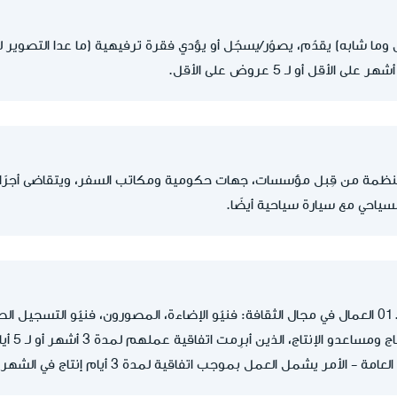
ص وما شابه) يقدّم، يصوّر/يسجّل أو يؤدي فقرة ترفيهية (ما عدا التصوير ل
مة من قِبل مؤسسات، جهات حكومية ومكاتب السفر، ويتقاضى أجرًا مقا
بدءًا من تاريخ 01.09.2020 العمال في مجال الثقافة: فنيّو الإضاءة، المصورون، فنيّو التس
الملابس، 
- الأمر يشمل العمل بموجب اتفاقية لمدة 3 أيام إنتاج في الشهر.