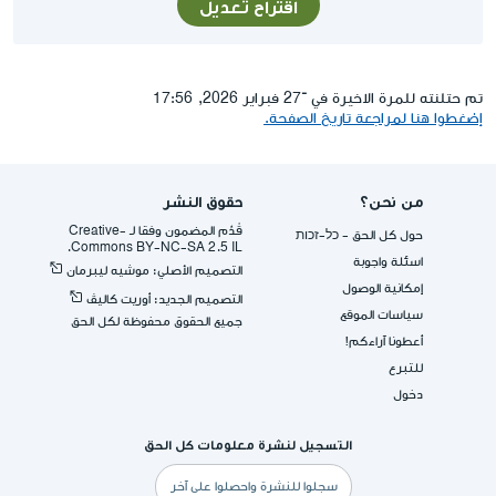
اقتراح تعديل
تم حتلنته للمرة الاخيرة في ־27 فبراير 2026, 17:56
إضغطوا هنا لمراجعة تاريخ الصفحة.
من نحن؟
حقوق النشر
قُدِّم المضمون وفقا لـ -Creative
حول كل الحق - כל-זכות
Commons BY-NC-SA 2.5 IL.
اسئلة واجوبة
التصميم الأصلي: موشيه ليبرمان
إمكانية الوصول
التصميم الجديد: أوريت كاليڤ
سياسات الموقع
جميع الحقوق محفوظة لكل الحق
أعطونا آراءكم!
للتبرع
دخول
التسجيل لنشرة معلومات كل الحق
البريد
الإلكتروني