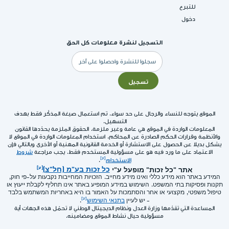
للتبرع
دخول
التسجيل لنشرة معلومات كل الحق
البريد
الإلكتروني
تسجيل
الموقع يتوجه للنساء والرجال على حد سواء. تم استعمال صيغة المذكّر فقط بهدف
التسهيل.
المعلومات الواردة في الموقع هي عامة وغير ملزمة. الحقوق الملزمة يحدّدها القانون
والأنظمة وقرارات الحكم الصادرة عن المحاكم. استخدام المعلومات الواردة في الموقع لا
يشكل بديلا عن الحصول على الاستشارة أو الخدمة القانونية المهنية أو الأخرى وبالتالي فإن
الاعتماد على ما ورد فيه هو على مسؤولية المستخدم فقط. يجب مراجعة
شروط
الاستخدام
.
אתר "כל זכות" מופעל ע"י
כל זכות בע"מ (חל"צ)
המידע באתר הוא מידע כללי ואינו מידע מחייב. הזכויות המחייבות נקבעות על-פי חוק,
תקנות ופסיקות בתי המשפט. השימוש במידע המופיע באתר אינו תחליף לקבלת ייעוץ או
טיפול משפטי, מקצועי או אחר והסתמכות על האמור בו היא באחריות המשתמש בלבד
- יש לעיין
בתנאי השימוש
.
المساعدة التي تقدّمها وزارة العدل ونظام الديجيتال الوطني لا تحمّل هذه الجهات أية
مسؤولية حيال نشاط الموقع ومضامينه.