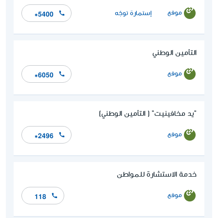
موقع
إستمارة توجّه
*5400
التأمين الوطني
موقع
*6050
"يد مخافينيت" ( التأمين الوطني)
موقع
*2496
خدمة الاستشارة للمواطن
موقع
118