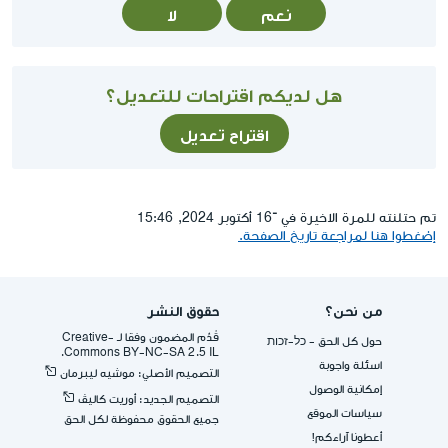
نعم
لا
هل لديكم اقتراحات للتعديل؟
اقتراح تعديل
تم حتلنته للمرة الاخيرة في ־16 أكتوبر 2024, 15:46
إضغطوا هنا لمراجعة تاريخ الصفحة.
من نحن؟
حقوق النشر
قُدِّم المضمون وفقا لـ -Creative
حول كل الحق - כל-זכות
Commons BY-NC-SA 2.5 IL.
اسئلة واجوبة
التصميم الأصلي: موشيه ليبرمان
إمكانية الوصول
التصميم الجديد: أوريت كاليڤ
سياسات الموقع
جميع الحقوق محفوظة لكل الحق
أعطونا آراءكم!