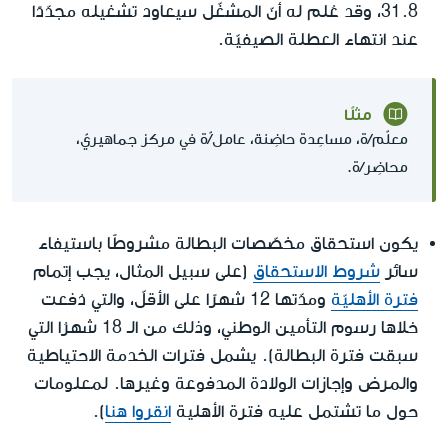
31.8، وقد عُلم له أنّ المشغّل سيعاود تشغيله مجدّدًا
عند انتهاء العطلة الصيفيّة.
مثلًا
معلّم/ة، مساعِدة حاضِنة، عامل/ّة في مركز جماهيريّ،
محاضِر/ة.
يكون استحقاق مخصّصات البطالة مشروطًا باستيفاء
سائر
شروط الاستحقاق
(على سبيل المثال، يجب إتمام
فترة الأهليّة
ومدّتها 12 شهرًا على الأقلّ، والتي دُفعت
خلاها رسوم التأمين الوطني، وذلك من الـ 18 شهرُا التي
سبقت فترة البطالة). يشمل فترات الخدمة الاحتياطية
والمرض وإجازات الولادة المدفوعة وغيرها. لمعلومات
حول ما تشتمل عليه فترة الأهلية
انقروا هنا
).