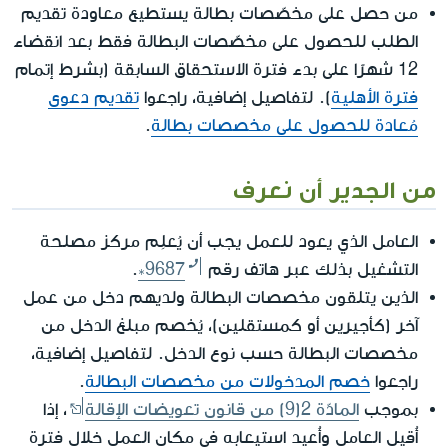
من حصل على مخصّصات بطالة يستطيع معاودة تقديم
الطلب للحصول على مخصّصات البطالة فقط بعد انقضاء
12 شهرًا على بدء فترة الاستحقاق السابقة (بشرط إتمام
فترة الأهلية
). لتفاصيل إضافية، راجعوا
تقديم دعوى
مُعادة للحصول على مخصصات بطالة
.
من الجدير أن نعرف
العامل الذي يعود للعمل يجب أن يُعلِم مركز مصلحة
التشغيل بذلك عبر هاتف رقم
*9687
.
الذين يتلقون مخصصات البطالة ولديهم دخل من عمل
آخر (كأجيرين أو كمستقلين)، يُخصم مبلغ الدخل من
مخصصات البطالة حسب نوع الدخل. لتفاصيل إضافية،
راجعوا
خصم المدخولات من مخصصات البطالة
.
بموجب
المادّة 2(9) من قانون تعويضات الإقالة
، إذا
أُقيل العامل وأُعيد استيعابه في مكان العمل خلال فترة