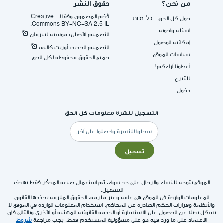
من نحن؟
حقوق النشر
قُدِّم المضمون وفقا لـ -Creative
حول كل الحق - כל-זכות
Commons BY-NC-SA 2.5 IL.
اسئلة واجوبة
التصميم الأصلي: موشيه ليبرمان
إمكانية الوصول
التصميم الجديد: أوريت كاليڤ
سياسات الموقع
جميع الحقوق محفوظة لكل الحق
أعطونا آراءكم!
للتبرع
دخول
التسجيل لنشرة معلومات كل الحق
البريد
الإلكتروني
تسجيل
الموقع يتوجه للنساء والرجال على حد سواء. تم استعمال صيغة المذكّر فقط بهدف
التسهيل.
المعلومات الواردة في الموقع هي عامة وغير ملزمة. الحقوق الملزمة يحدّدها القانون
والأنظمة وقرارات الحكم الصادرة عن المحاكم. استخدام المعلومات الواردة في الموقع لا
يشكل بديلا عن الحصول على الاستشارة أو الخدمة القانونية المهنية أو الأخرى وبالتالي فإن
الاعتماد على ما ورد فيه هو على مسؤولية المستخدم فقط. يجب مراجعة
شروط