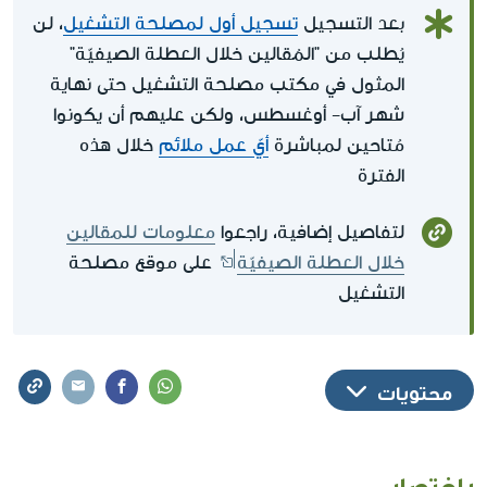
بعد التسجيل
تسجيل أول لمصلحة التشغيل
، لن
يُطلب من "المُقالين خلال العطلة الصيفيّة"
المثول في مكتب مصلحة التشغيل حتى نهاية
شهر آب- أوغسطس، ولكن عليهم أن يكونوا
مُتاحين لمباشرة
أيّ عمل ملائم
خلال هذه
الفترة
لتفاصيل إضافية، راجعوا
معلومات للمقالين
خلال العطلة الصيفيّة
على موقع مصلحة
التشغيل
محتويات
باختصار