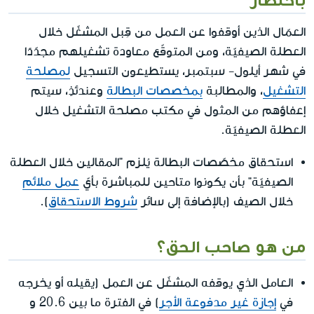
العمّال الذين أوقفوا عن العمل من قِبل المشغّل خلال
العطلة الصيفيّة، ومن المتوقّع معاودة تشغيلهم مجدّدًا
في شهر أيلول- سبتمبر، يستطيعون التسجيل
لمصلحة
التشغيل
، والمطالبة
بمخصصات البطالة
وعندئذٍ، سيتم
إعفاؤهم من المثول في مكتب مصلحة التشغيل خلال
العطلة الصيفيّة.
استحقاق مخصّصات البطالة يُلزم "المقالين خلال العطلة
الصيفيّة" بأن يكونوا متاحين للمباشرة بأيّ
عمل ملائم
خلال الصيف (بالإضافة إلى سائر
شروط الاستحقاق
).
من هو صاحب الحق؟
العامل الذي يوقفه المشغّل عن العمل (يقيله أو يخرجه
في
إجازة غير مدفوعة الأجر
) في الفترة ما بين 20.6 و