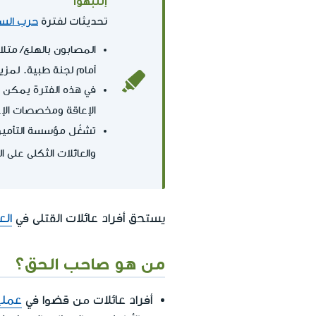
تحديثات لفترة
حرب السي
المصابون بالهلع/ متل
أمام لجنة طبية. لمزي
في هذه الفترة يمكن ل
الإعاقة ومخصصات الإ
تشغّل مؤسسة التأمين
والعائلات الثكلى على ا
يستحق أفراد عائلات القتلى في
الع
من هو صاحب الحق؟
أفراد عائلات من قضوا في
عملي