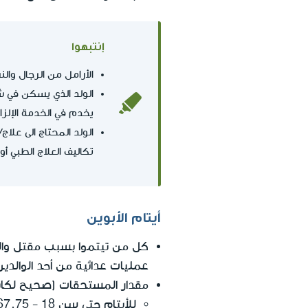
إنتبهوا
الأرامل من الرجال و
يخدم في الخدمة الإلزا
الولد المحتاج الى علا
تكاليف العلاج الطبي أو
أيتام الأبوين
عمليات عدائية من أحد الوالدين
مقدار المستحقات (صحيح لكانون ثان
للأيتام حتى سن 18 - 8٬667.75 شيكل جديد + إضافة بمقدار 569 شيكل جديد.