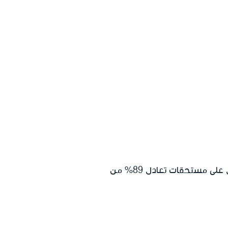
يستحق الأرامل الذين بلغ أصغر أولادهم/ن سن الرشد سن 21 ولم يبلغوا بعد سن 24، الحصول على مستحقات تعادل 89% من