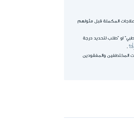
لعلاجات المكملة قبل مثولهم
طبي" او "طلب لتحديد درجة
.
لات المختطفين والمفقودين