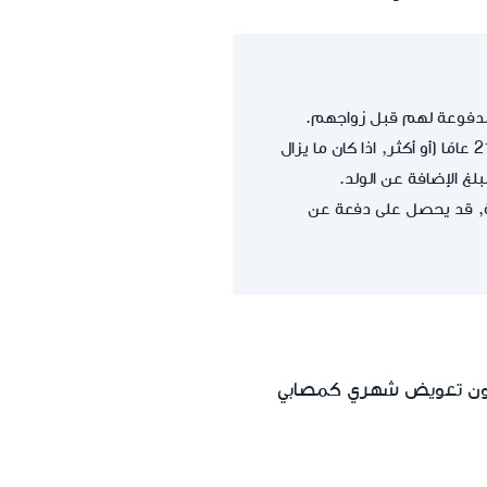
لمدفوعة لهم قبل زواجهم.
الولد الذي يسكن في شقة منفصلة عن أهله ويعيل نفسه يستحق مدفوعات حتى يبلغ سن الـ 21 عامًا (أو أكثر, اذا كان ما يزال
لغ الإضافة عن الولد.
وية, قد يحصل على دفعة عن
عملية عدائية، قبل بلوغهم سن الـ 21 عامًا، يستحقون تعويض شهري كمصابي