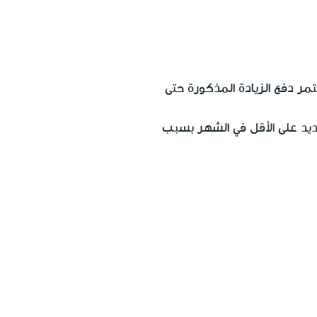
ائيلي، يستمر دفع الزيادة المذكورة حتى
ن/ة فوق سن ال21 غير قادر/ة على تلقي أجر 6٬443.85 شيكل جديد على الأقل في الشهر بسبب