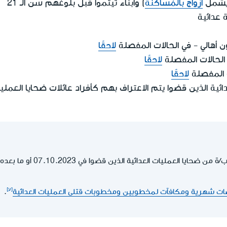
 (يشمل
أزواج بالمُساكَنَة
) وأبناء تيتموا قبل بلوغهم سن الـ 21
 عدائية
ون أهالي - في الحالات المفصلة
لاحقًا
الحالات المفصلة
لاحقًا
ت المفصلة
لاحقًا
دائية الذين قضوا يتم الاعتراف بهم كأفراد عائلات ضحايا العملي
كل من كان/ت مخطوب/ة من ضحايا
 شهرية ومكافآت لمخطوبين ومخطوبات قتلى العمليات العدائية
.