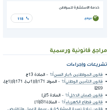
خدمة الاستشارة للمواطن
موقع
118
مراجع قانونية ورسمية
تشريعات وإجراءات
قانون المواطنين كبار السن
- المادة 13ج
قانون التأمين الوطني
- المواد 171(أ)(1ب)، 171(أ)(1ج)،
269أ
قانون ضمان الدخل
- المادة 5(ز)
قانون قطاع الكهرباء
- المادّة31أ(أ1)
قانون زيادة نسبة المشاركة في سوق العمل ولتقليص