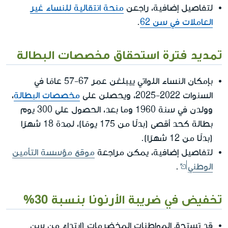
لتفاصيل إضافية، راجعن
منحة انتقالية للنساء غير
العاملات في سن 62
.
تمديد فترة استحقاق مخصصات البطالة
بإمكان النساء اللواتي ييبلغن عمر 67-57 عامًا في
السنوات 2022-2025، ويحصلن على
مخصصات البطالة
،
وولدن في سنة 1960 وما بعد، الحصول على 300 يوم
بطالة كحد أقصى (بدلًا من 175 يومًا)، لمدة 18 شهرًا
(بدلًا من 12 شهرًا).
لتفاصيل إضافية، يمكن مراجعة
موقع مؤسسة التأمين
الوطني
.
تخفيض في ضريبة الأرنونا بنسبة 30%
قد تستحق المواطنات المخضرمات (ابتداءً من سن