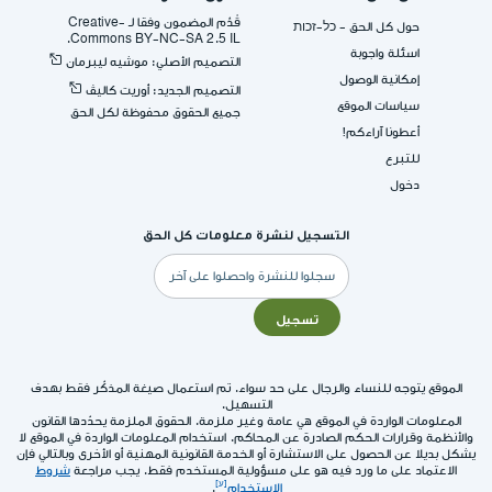
قُدِّم المضمون وفقا لـ -Creative
حول كل الحق - כל-זכות
Commons BY-NC-SA 2.5 IL.
اسئلة واجوبة
التصميم الأصلي: موشيه ليبرمان
إمكانية الوصول
التصميم الجديد: أوريت كاليڤ
سياسات الموقع
جميع الحقوق محفوظة لكل الحق
أعطونا آراءكم!
للتبرع
دخول
التسجيل لنشرة معلومات كل الحق
البريد
الإلكتروني
تسجيل
الموقع يتوجه للنساء والرجال على حد سواء. تم استعمال صيغة المذكّر فقط بهدف
التسهيل.
المعلومات الواردة في الموقع هي عامة وغير ملزمة. الحقوق الملزمة يحدّدها القانون
والأنظمة وقرارات الحكم الصادرة عن المحاكم. استخدام المعلومات الواردة في الموقع لا
يشكل بديلا عن الحصول على الاستشارة أو الخدمة القانونية المهنية أو الأخرى وبالتالي فإن
الاعتماد على ما ورد فيه هو على مسؤولية المستخدم فقط. يجب مراجعة
شروط
الاستخدام
.