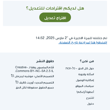
هل لديكم اقتراحات للتعديل؟
اقتراح تعديل
تم حتلنته للمرة الاخيرة في ־2 مارس 2025, 14:52
إضغطوا هنا لمراجعة تاريخ الصفحة.
من نحن؟
حقوق النشر
قُدِّم المضمون وفقا لـ -Creative
حول كل الحق - כל-זכות
Commons BY-NC-SA 2.5 IL.
اسئلة واجوبة
التصميم الأصلي: موشيه ليبرمان
إمكانية الوصول
التصميم الجديد: أوريت كاليڤ
سياسات الموقع
جميع الحقوق محفوظة لكل الحق
أعطونا آراءكم!
للتبرع
دخول