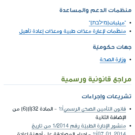
منظمات الدعم والمساعدة
"ميلبات(מילבת)"
منظّمات لإعارة معدّات طبية ومعدّات إعادة تأهيل
جهات حكوميّة
وزارة الصحة
مراجع قانونية ورسمية
تشريعات وإجراءات
قانون التأمين الصحيّ الرسميّ
- المادة 32(أ)(6) من
الإضافة الثانية
منشور الإدارة الطبيّة رقم 1/2014 من تاريخ
07.01.2014
- إجراء المصادقة على أجهزة إعادة