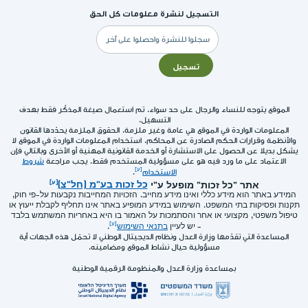
التسجيل لنشرة معلومات كل الحق
البريد
الإلكتروني
تسجيل
الموقع يتوجه للنساء والرجال على حد سواء. تم استعمال صيغة المذكّر فقط بهدف
التسهيل.
المعلومات الواردة في الموقع هي عامة وغير ملزمة. الحقوق الملزمة يحدّدها القانون
والأنظمة وقرارات الحكم الصادرة عن المحاكم. استخدام المعلومات الواردة في الموقع لا
يشكل بديلا عن الحصول على الاستشارة أو الخدمة القانونية المهنية أو الأخرى وبالتالي فإن
الاعتماد على ما ورد فيه هو على مسؤولية المستخدم فقط. يجب مراجعة
شروط
الاستخدام
.
אתר "כל זכות" מופעל ע"י
כל זכות בע"מ (חל"צ)
המידע באתר הוא מידע כללי ואינו מידע מחייב. הזכויות המחייבות נקבעות על-פי חוק,
תקנות ופסיקות בתי המשפט. השימוש במידע המופיע באתר אינו תחליף לקבלת ייעוץ או
טיפול משפטי, מקצועי או אחר והסתמכות על האמור בו היא באחריות המשתמש בלבד
- יש לעיין
בתנאי השימוש
.
المساعدة التي تقدّمها وزارة العدل ونظام الديجيتال الوطني لا تحمّل هذه الجهات أية
مسؤولية حيال نشاط الموقع ومضامينه.
بمساعدة وزارة العدل والمنظومة الرقمية الوطنية