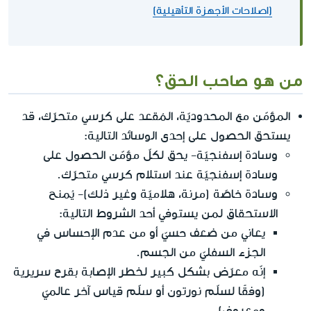
(اصلاحات الأجهزة التأهيلية)
من هو صاحب الحق؟
المؤمّن مع المحدوديّة، المُقعد على كرسي متحرّك، قد
يستحق الحصول على إحدى الوسائد التالية:
وسادة إسفنجيّة- يحق لكلّ مؤمّن الحصول على
وسادة إسفنجيّة عند استلام كرسي متحرّك.
وسادة خاصّة (مرنة، هلاميّة وغير ذلك)- يُمنح
الاستحقاق لمن يستوفي أحد الشروط التالية:
يعاني من ضعف حسيّ أو من عدم الإحساس في
الجزء السفليّ من الجسم.
إنّه معرّض بشكل كبير لخطر الإصابة بقرح سريرية
(وفقًا لسلّم نورتون أو سلّم قياس آخر عالميّ
ومعروف).