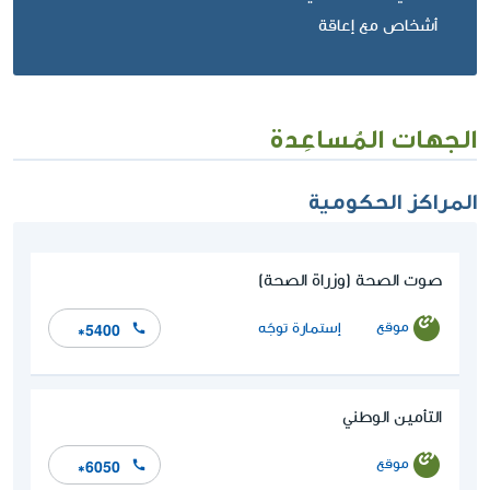
أشخاص مع إعاقة
الجهات المُساعِدة
المراكز الحكومية
صوت الصحة (وزراة الصحة)
موقع
إستمارة توجّه
*5400
التأمين الوطني
موقع
*6050