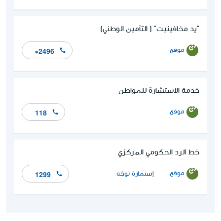
"يد مخافينيت" ( التأمين الوطني)
موقع
*2496
خدمة الاستشارة للمواطن
موقع
118
خط الرد الحكومي المركزي
موقع
إستمارة توجّه
1299