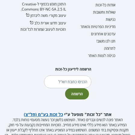
התוכן מוגש בכפוף ל-Creative
אודות כל-זכות
Commons BY-NC-SA 2.5 IL.
שאלות ותשובות
עיצוב מקורי: משה ליברמן
נגישות
עיצוב חדש: אורית כלב
מדיניות הפרטיות והאתר
הזכויות לעיצוב שמורות לכל זכות
עדכונים אחרונים
תנו לנו משוב!
לתרומה
כניסה לצוות האתר
הרשמה לידיעון כל-זכות
דוא"ל
הרשמה
אתר "כל זכות" מופעל ע"י
כל זכות בע"מ (חל"צ)
האתר פונה לנשים וגברים כאחד. השימוש בלשון זכר נעשה מטעמי נוחות בלבד.
המידע באתר הוא מידע כללי ואינו מידע מחייב. הזכויות המחייבות נקבעות על-פי חוק,
תקנות ופסיקות בתי המשפט. השימוש במידע המופיע באתר אינו תחליף לקבלת ייעוץ או