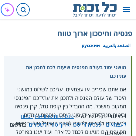
פנסיה וחיסכון ארוך טווח
الصفحة بالعربية
русский
מושגי יסוד בעולם הפנסיה שיעזרו לכם לתכנן את
עתידכם
אם אתם שכירים או עצמאים, עליכם לשלוט במושגי
היסוד של עולם הפנסיה ולתכנן את עתידכם הפיננסי
ממקום מושכל. מה ההבדל בין קופת גמל, קרן פנסיה
וביטוח מנהלים? אילו סוגי חיסכון נוספים עומדים
רצוי גם לבקר בפורטלים
פנסיה וחיסכון ארוך טווח
לרשותכם ולרשות ילדיכם לטווח הארוך? אילו הטבות
לעצמאים
, ו
פנסיה וחיסכון ארוך טווח לשכירים
, בהתאם
מס ופטורים מגיעים לכם? כל אלה ועוד יענו בפורטל
למעמדכם