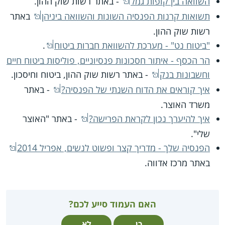
השוואה בין קופות גמל
- באתר רשות שוק ההון.
תשואות קרנות הפנסיה השונות והשוואה ביניהן
באתר
רשות שוק ההון.
"ביטוח נט" - מערכת להשוואת חברות ביטוח
.
הר הכסף - איתור חסכונות פנסיוניים, פוליסות ביטוח חיים
וחשבונות בנק
- באתר רשות שוק ההון, ביטוח וחיסכון.
איך קוראים את הדוח השנתי של הפנסיה?
- באתר
משרד האוצר.
איך להיערך נכון לקראת הפרישה?
- באתר "האוצר
שלי".
הפנסיה שלך - מדריך קצר ופשוט לנשים, אפריל 2014
באתר מרכז אדווה.
האם העמוד סייע לכם?
כן
לא