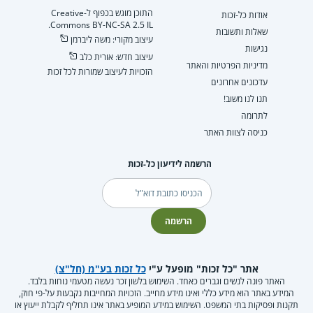
התוכן מוגש בכפוף ל-Creative
אודות כל-זכות
Commons BY-NC-SA 2.5 IL.
שאלות ותשובות
עיצוב מקורי: משה ליברמן
נגישות
עיצוב חדש: אורית כלב
מדיניות הפרטיות והאתר
הזכויות לעיצוב שמורות לכל זכות
עדכונים אחרונים
תנו לנו משוב!
לתרומה
כניסה לצוות האתר
הרשמה לידיעון כל-זכות
דוא"ל
הרשמה
אתר "כל זכות" מופעל ע"י
כל זכות בע"מ (חל"צ)
האתר פונה לנשים וגברים כאחד. השימוש בלשון זכר נעשה מטעמי נוחות בלבד.
המידע באתר הוא מידע כללי ואינו מידע מחייב. הזכויות המחייבות נקבעות על-פי חוק,
תקנות ופסיקות בתי המשפט. השימוש במידע המופיע באתר אינו תחליף לקבלת ייעוץ או