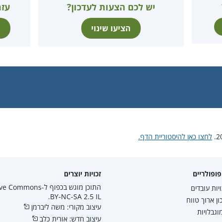
יש לכם הצעות לעדכון?
עזר
הציעו שינוי
ת
לחצו כאן להיסטוריית הדף.
ופולריים
זכויות יוצרים
התוכן מוגש בכפוף ל-mmons
יות עובדים
BY-NC-SA 2.5 IL.
ון ארוך טווח
עיצוב מקורי: משה ליברמן
גבלויות
עיצוב חדש: אורית כלב