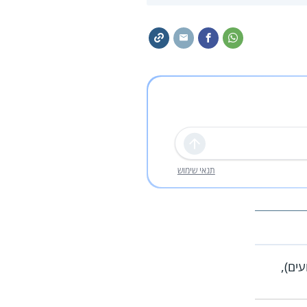
שליחה
תנאי שימוש
ים),