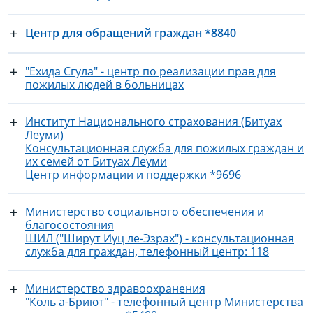
Центр для обращений граждан *8840
"Ехида Сгула" - центр по реализации прав для
пожилых людей в больницах
Институт Национального страхования (Битуах
Леуми)
Консультационная служба для пожилых граждан и
их семей от Битуах Леуми
Центр информации и поддержки *9696
Министерство социального обеспечения и
благосостояния
ШИЛ ("Ширут Иуц ле-Эзрах") - консультационная
служба для граждан, телефонный центр: 118
Министерство здравоохранения
"Коль а-Бриют" - телефонный центр Министерства