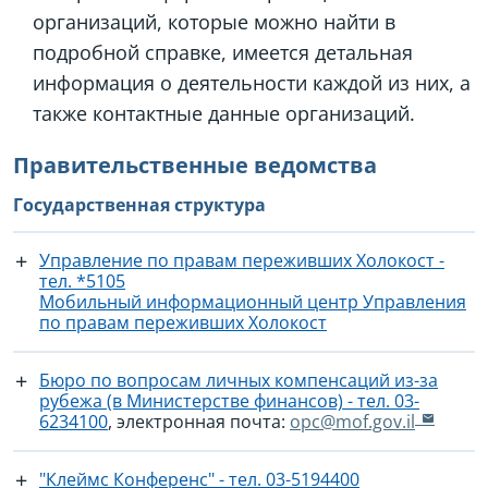
организаций, которые можно найти в
подробной справке, имеется детальная
информация о деятельности каждой из них, а
также контактные данные организаций.
Правительственные ведомства
Государственная структура
Управление по правам переживших Холокост -
тел. *5105
Мобильный информационный центр Управления
по правам переживших Холокост
Бюро по вопросам личных компенсаций из-за
рубежа (в Министерстве финансов) - тел. ‎03-
6234100
, электронная почта:
opc@mof.gov.il
"Клеймс Конференс" - тел. ‎03-5194400