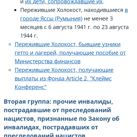
и
их дети, сопровождавшие их
.
Пережившие Холокост, находившиеся
в
городе Яссы (Румыния)
не менее 3
месяцев с 6 августа 1941 г. по 23 августа
1944 г.
Пережившие Холокост, бывшие узники
гетто и лагерей, получающие пособие от
Министерства финансов
Пережившие Холокост, получающие
выплаты из Фонда Article 2, "Клеймс
Конференс"
Вторая группа: прочие инвалиды,
пострадавшие от преследований
нацистов, признанные по Закону об
инвалидах, пострадавших от
преследований нацистов