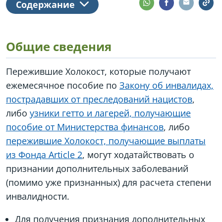
Содержание
Общие сведения
Пережившие Холокост, которые получают
ежемесячное пособие по
Закону об инвалидах,
пострадавших от преследований нацистов
,
либо
узники гетто и лагерей, получающие
пособие от Министерства финансов
, либо
пережившие Холокост, получающие выплаты
из Фонда Article 2
, могут ходатайствовать о
признании дополнительных заболеваний
(помимо уже признанных) для расчета степени
инвалидности.
Для получения признания дополнительных