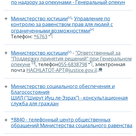
по надзору за опекунами - Генеральный опекун
Министерство юстиции
-
Управление по
контролю за равенством прав для людей с
ограниченными возможностями
Телефон:
*6763
Министерство юстиции
-
"Ответственный за
"Поддержку принятия решений" при Генеральном
опекуне
, телефон
055-6838798
, электронная
почта
HACHLATOT-APT@justice.gov.il
Министерство социального обеспечения и
благосостояния
ШИЛ ("Ширут Иуц ле-Эзрах") - консультационная
служба для граждан
*8840 - телефонный центр общественных
обращений Министерства социального равенства