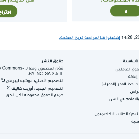
لا
اقترا
إضغطوا هنا لمراجعة تاريخ الصفحة.
لأساسية
حقوق النشر
قُدِّم المضمون وفقا لـ -
وق العاملين
BY-NC-SA 2.5 IL.
عاقة
التصميم الأصلي: موشيه ليبرمان
 خط الفقر (الفقراء)
التصميم الجديد: أوريت كاليڤ
مراض
جميع الحقوق محفوظة لكل الحق
التقادم في السن
عليم
/
الطلاب الأكاديميون
يسية