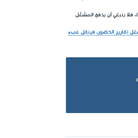
 فلا ينبغي أن يدفع المشغّل
شغل تقارير الحضور، فينقل عبء
ة