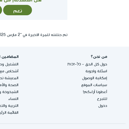
نعم
تم حتلنته للمرة الاخيرة في ־2 مارس 2025, 14:28
من نحن؟
المضامين ا
حول كل الحق - כל-זכות
التشغيل وحق
اسئلة واجوبة
أشخاص مع إ
إمكانية الوصول
المعيشة تحت
سياسات الموقع
الصحة والأ
أعطونا آراءكم!
الشيخوخة و
للتبرع
النساء
دخول
التربية والت
القائمة الرئ