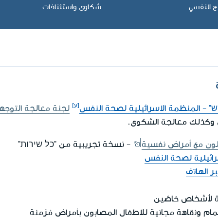
ج النفسي
شكاوى واستئنافات
ש" - المنظمة الاسرائيلية لصحة النفس
لجنة معالجة التوجه
ن وكذلك معالجة الشكوى.
ون مع أمراض نفسية
- نسخة تجريبية من "כל שירות"
رائيلية لصحة النفس
ر الهاتف
ة لأشخاص خاصّين
ام ونقاهة مجانية للاطفال المصابون بأمراض مُزمنة