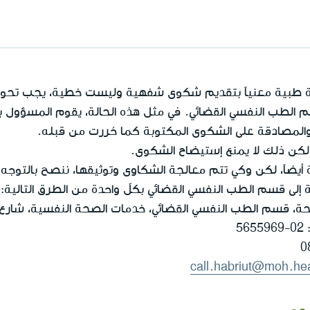
ة طبية معنياً بتقديم شكوى شفهية وليست خطية، يجب تحوي
لطب النفسي القضائي. في مثل هذه الحالة، يقوم المسؤول بتو
المصادقة على الشكوى المكتوبة كما حُررت من قبله.
لكن ذلك لا يمنع إستيضاح الشكوى.
يضاً، لكن وكي تتم معالجة الشكاوى وتوثيقها، ننصح بالتوجه 
لى قسم الطب النفسي القضائي بكلّ واحدة من الطرق التالية:
حة، قسم الطب النفسي القضائي، خدمات الصحة النفسية، شارع يرمياهو 
5
0
call.habriut@moh.hea
وى