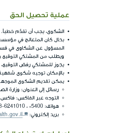
عملية تحصيل الحق
يجب أن تقدَّم خطياً
الشكوى،
.
بحال كان المتعالج في مؤسس
المسؤول عن الشكاوى في قسم ا
ويطلب من المشتكي التوقيع و
يجوز للمشتكي رفض التوقيع، 
بالإمكان توجيه شكوى شفهية أ
يمكن تقديم الشكوى الموجهة إ
رسائل إلى العنوان: وزارة الص
التوجه عبر الفاكس: فاكس: 02-655969
هواتف:
*5400
،
8-6241010
بريد إلكتروني:
lth.gov.il
إجراءات استيضاح الشك