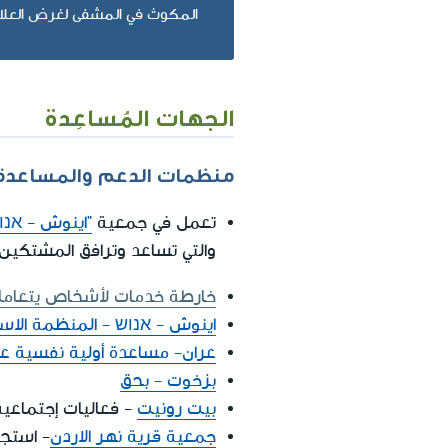
المكوث في المشفى لغرض العلا
الجهات المُساعِدة
منظمات الدعم والمساعدة
تعمل في جمعية
"اينوش - אנו
والتي تساعد وترافق المشتكي
خارطة خدمات لأشخاص يتعامل
اينوش - אנוש - المنظمة الاس
عران- مساعدة أولية نفسية عب
بزخوت - بحق
بيت رونيت
- فعاليات إجتماعي
جمعية قرية نهر الاردن
- استجم