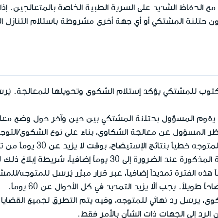
مع الحفاظ الشديد على السرية الطبية الخاصة بالمتعالجين. إ
ن حتلنة المشتكي أو أي جهة أخرى مشروطة باستلام التنازل 
، يقوم المسؤول بحتلنة المشتكي بين حين وآخر حول وضع معا
 المسؤول عن معالجة الشكاوى، بناءً على نوع الشكوى/التوج
ائج الإستيضاح، بوقت لا يزيد عن 30 يوماً من تاريخ استلام الشكوى/التوجه.
 30 يوماً إضافياً، شريطة إبلاغ ذلك للمتوجه خطياً.
هذه الفترة تمديداً إضافياً، عبر قرار مبرَّر يُرسَل للمتوجه/ل
ويلاً. يجب ألاّ يزيد التمديد في كل الأحوال عن 60 يوماً.
وى، يرسَل رد نهائي للمتوجه، وفيه يتم التطرق لجميع القضايا 
لرد إلى الجهات ذات الشأن بالأمر فقط.