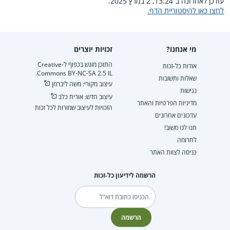
עודכן לאחרונה ב־13:24, 2 במרץ 2025.
לחצו כאן להיסטוריית הדף.
מי אנחנו?
זכויות יוצרים
התוכן מוגש בכפוף ל-Creative
אודות כל-זכות
Commons BY-NC-SA 2.5 IL.
שאלות ותשובות
עיצוב מקורי: משה ליברמן
נגישות
עיצוב חדש: אורית כלב
מדיניות הפרטיות והאתר
הזכויות לעיצוב שמורות לכל זכות
עדכונים אחרונים
תנו לנו משוב!
לתרומה
כניסה לצוות האתר
הרשמה לידיעון כל-זכות
דוא"ל
הרשמה