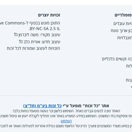
ופולריים
זכויות יוצרים
התוכן מוגש בכפוף ל-mmons
יות עובדים
BY-NC-SA 2.5 IL.
ון ארוך טווח
עיצוב מקורי: משה ליברמן
גבלויות
עיצוב חדש: אורית כלב
הזכויות לעיצוב שמורות לכל זכות
 וקשיים כלכליים
לות
נות
אתר "כל זכות" מופעל ע"י
כל זכות בע"מ (חל"צ)
האתר פונה לנשים וגברים כאחד. השימוש בלשון זכר נעשה מטעמי נוחות בלבד.
קנות ופסיקות בתי המשפט. השימוש במידע המופיע באתר אינו תחליף לקבלת ייעוץ או טיפול משפ
השימוש
.
ן בסיוע משרד המשפטים ומערך הדיגיטל הלאומי משום נטילת אחריות לפעילות האתר או לתכניו