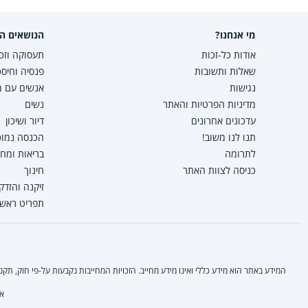
מי אנחנו?
הנושאים הפ
אודות כל-זכות
תעסוקה וזכו
שאלות ותשובות
פנסיה וחיסכ
נגישות
אנשים עם מו
מדיניות הפרטיות והאתר
נשים
עדכונים אחרונים
דיור ושיכון
תנו לנו משוב!
הכנסה נמוכה
לתרומה
בריאות ומח
כניסה לצוות האתר
חינוך
זיקנה והזדק
תפריט ראשי
המידע באתר הוא מידע כללי ואינו מידע מחייב. הזכויות המחייבות נקבעות על-פי חוק, ת
אי