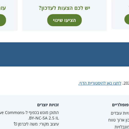
יש לכם הצעות לעדכון?
עזר
הציעו שינוי
ת
לחצו כאן להיסטוריית הדף.
ופולריים
זכויות יוצרים
התוכן מוגש בכפוף ל-mmons
יות עובדים
BY-NC-SA 2.5 IL.
ון ארוך טווח
עיצוב מקורי: משה ליברמן
גבלויות