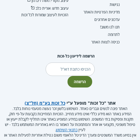
עיצוב מקורי: משה ליברמן
נגישות
עיצוב חדש: אורית כלב
מדיניות הפרטיות והאתר
הזכויות לעיצוב שמורות לכל זכות
עדכונים אחרונים
תנו לנו משוב!
לתרומה
כניסה לצוות האתר
הרשמה לידיעון כל-זכות
דוא"ל
הרשמה
אתר "כל זכות" מופעל ע"י
כל זכות בע"מ (חל"צ)
האתר פונה לנשים וגברים כאחד. השימוש בלשון זכר נעשה מטעמי נוחות בלבד.
המידע באתר הוא מידע כללי ואינו מידע מחייב. הזכויות המחייבות נקבעות על-פי חוק,
תקנות ופסיקות בתי המשפט. השימוש במידע המופיע באתר אינו תחליף לקבלת ייעוץ או
טיפול משפטי, מקצועי או אחר והסתמכות על האמור בו היא באחריות המשתמש בלבד - יש
לעיין
בתנאי השימוש
.
אין בסיוע משרד המשפטים ומערך הדיגיטל הלאומי משום נטילת אחריות לפעילות האתר או