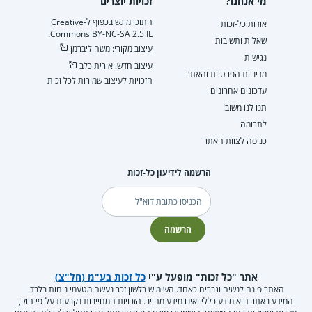
מי אנחנו?
זכויות יוצרים
התוכן מוגש בכפוף ל-Creative
אודות כל-זכות
Commons BY-NC-SA 2.5 IL.
שאלות ותשובות
עיצוב מקורי: משה ליברמן
נגישות
עיצוב חדש: אורית כלב
מדיניות הפרטיות והאתר
הזכויות לעיצוב שמורות לכל זכות
עדכונים אחרונים
תנו לנו משוב!
לתרומה
כניסה לצוות האתר
הרשמה לידיעון כל-זכות
דוא"ל
הרשמה
אתר "כל זכות" מופעל ע"י
כל זכות בע"מ (חל"צ)
האתר פונה לנשים וגברים כאחד. השימוש בלשון זכר נעשה מטעמי נוחות בלבד.
המידע באתר הוא מידע כללי ואינו מידע מחייב. הזכויות המחייבות נקבעות על-פי חוק,