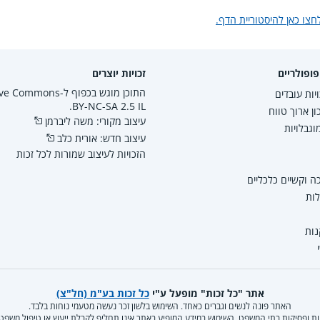
חצו כאן להיסטוריית הדף.
ופולריים
זכויות יוצרים
התוכן מוגש בכפוף ל-mmons
יות עובדים
BY-NC-SA 2.5 IL.
ון ארוך טווח
עיצוב מקורי: משה ליברמן
גבלויות
עיצוב חדש: אורית כלב
הזכויות לעיצוב שמורות לכל זכות
 וקשיים כלכליים
לות
נות
אתר "כל זכות" מופעל ע"י
כל זכות בע"מ (חל"צ)
האתר פונה לנשים וגברים כאחד. השימוש בלשון זכר נעשה מטעמי נוחות בלבד.
קנות ופסיקות בתי המשפט. השימוש במידע המופיע באתר אינו תחליף לקבלת ייעוץ או טיפול משפ