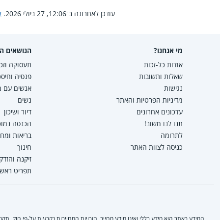
עודכן לאחרונה ב־12:06, 27 ביולי 2026.
ל
מי אנחנו?
הנושאים הפ
אודות כל-זכות
תעסוקה וזכו
שאלות ותשובות
פנסיה וחיסכ
נגישות
אנשים עם מו
מדיניות הפרטיות והאתר
נשים
עדכונים אחרונים
דיור ושיכון
תנו לנו משוב!
הכנסה נמוכה
לתרומה
בריאות ומח
כניסה לצוות האתר
חינוך
זיקנה והזדק
תפריט ראשי
המידע באתר הוא מידע כללי ואינו מידע מחייב. הזכויות המחייבות נקבעות על-פי חוק, ת