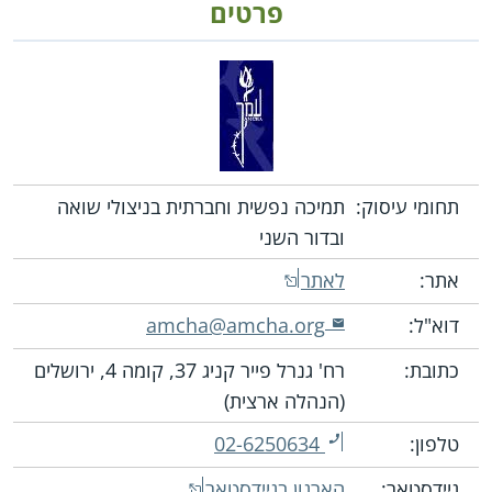
פרטים
תחומי עיסוק:
תמיכה נפשית וחברתית בניצולי שואה
ובדור השני
אתר:
לאתר
דוא"ל:
amcha@amcha.org
כתובת:
רח' גנרל פייר קניג 37, קומה 4, ירושלים
(הנהלה ארצית)
טלפון:
02-6250634
גיידסטאר:
הארגון בגיידסטאר