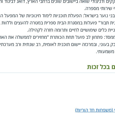
קקים ולניצולי שואה ביישובים שונים ברחבי הארץ, דואג לביגוד ו
 שירותי מספרה.
 בני נוער בישראל: הפעלת תוכניות לימוד חינוכיות של המפעל ה
. "תוכנית 7" ו"תוכנית תבור" פועלות במסגרת הבית ספרית במטרה להעצים ו
יית כלים שימושיים לחיים ותרומה חזרה לקהילה.
מסד: פתחון לב פועל תחת הכותרת "מחזירים לממשלה את האחריו
 בעוני, ובמרכזה יישום תוכנית לאומית, רב שנתית ורב מערכתי
משמעותי.
ם בכל זכות
משפחות חד הוריות)