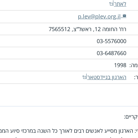
לאתר
p.lev@plev.org.il
רח' החומה 12, ראשל"צ, 7565512
03-5576000
03-6487660
ה:
1998
:
הארגון בגיידסטאר
טרי: הארגון מסייע לאנשים רבים לאורך כל השנה במרכזי סיוע ה