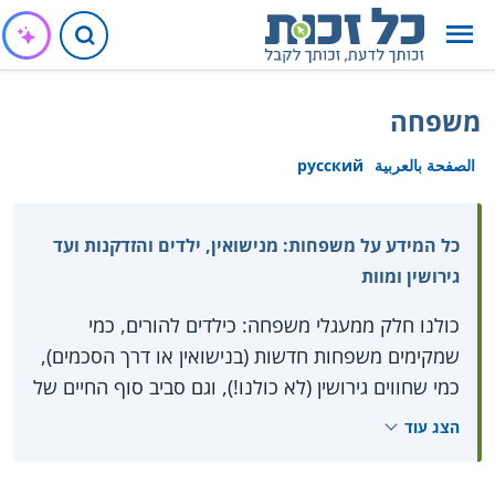
משפחה
الصفحة بالعربية
русский
כל המידע על משפחות: מנישואין, ילדים והזדקנות ועד
גירושין ומוות
כולנו חלק ממעגלי משפחה: כילדים להורים, כמי
שמקימים משפחות חדשות (בנישואין או דרך הסכמים),
כמי שחווים גירושין (לא כולנו!), וגם סביב סוף החיים של
הקרובים לנו או שלנו. בכל שלב יש לנו זכויות שחשוב
הצג עוד
שנהיה מודעים להן.