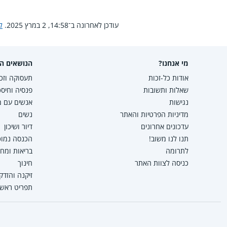
עודכן לאחרונה ב־14:58, 2 במרץ 2025.
ל
מי אנחנו?
הנושאים הפ
אודות כל-זכות
תעסוקה וזכו
שאלות ותשובות
פנסיה וחיסכ
נגישות
אנשים עם מו
מדיניות הפרטיות והאתר
נשים
עדכונים אחרונים
דיור ושיכון
תנו לנו משוב!
הכנסה נמוכה
לתרומה
בריאות ומח
כניסה לצוות האתר
חינוך
זיקנה והזדק
תפריט ראשי