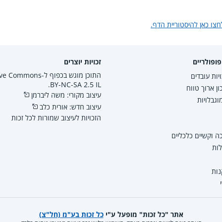
חצו כאן להיסטוריית הדף.
ופולריים
זכויות יוצרים
התוכן מוגש בכפוף ל-mmons
יות עובדים
BY-NC-SA 2.5 IL.
ון ארוך טווח
עיצוב מקורי: משה ליברמן
גבלויות
עיצוב חדש: אורית כלב
הזכויות לעיצוב שמורות לכל זכות
 וקשיים כלכליים
לות
נות
אתר "כל זכות" מופעל ע"י
כל זכות בע"מ (חל"צ)