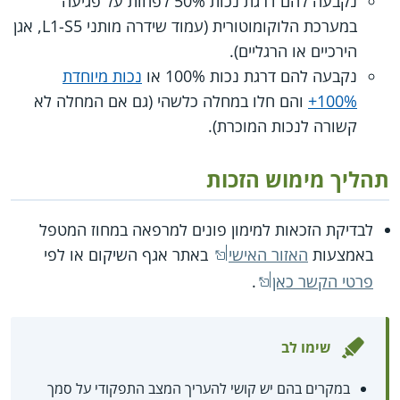
נקבעה להם דרגת נכות 50% לפחות על פגיעה
במערכת הלוקומוטורית (עמוד שידרה מותני L1-S5, אגן
הירכיים או הרגליים).
נקבעה להם דרגת נכות 100% או
נכות מיוחדת
100%+
והם חלו במחלה כלשהי (גם אם המחלה לא
קשורה לנכות המוכרת).
תהליך מימוש הזכות
לבדיקת הזכאות למימון פונים למרפאה במחוז המטפל
באמצעות
האזור האישי
באתר אגף השיקום או לפי
פרטי הקשר כאן
.
שימו לב
במקרים בהם יש קושי להעריך המצב התפקודי על סמך