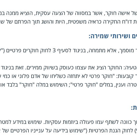
ל אישה חוקר, אשר במסווה של הצעה עסקית, הוציא ממנה במי
דו"ח החקירה כראיה משפטית, היות והושג תוך הפרתם של שני
ם ושירותי שמירה:
החקירה לא בוצעה על ידי חוקר מוסמך, אלא מתמחה, בנ
עיה: החוקר הציג את עצמו כעוסק בשיווק ממירים. זאת בניגוד ל
קובעות: "חוקר פרטי לא יתחזה כשליחו של אדם פלוני או כמי 
רה וענין, במלים "חוקר פרטי"; השימוש במלה "חוקר" בלבד א
:
 כוונה לשתף עמו פעולה ביוזמות עסקיות. שימוש במידע למט
לשמה נמסר, מנוגד לסעיף 2(9) לחוק הגנת הפרטיות ("שימוש בידיעה על ענייניו הפ