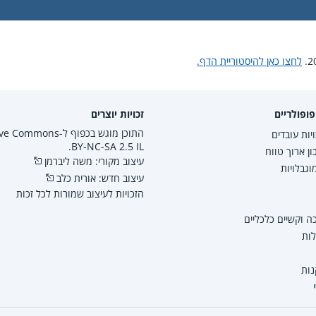
לחצו כאן להיסטוריית הדף.
ופולריים
זכויות יוצרים
התוכן מוגש בכפוף ל-mmons
יות עובדים
BY-NC-SA 2.5 IL.
ון ארוך טווח
עיצוב מקורי: משה ליברמן
גבלויות
עיצוב חדש: אורית כלב
הזכויות לעיצוב שמורות לכל זכות
 וקשיים כלכליים
לות
נות