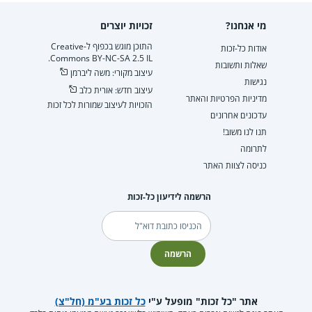
מי אנחנו?
זכויות יוצרים
התוכן מוגש בכפוף ל-Creative
אודות כל-זכות
Commons BY-NC-SA 2.5 IL.
שאלות ותשובות
עיצוב מקורי: משה ליברמן
נגישות
עיצוב חדש: אורית כלב
מדיניות הפרטיות והאתר
הזכויות לעיצוב שמורות לכל זכות
עדכונים אחרונים
תנו לנו משוב!
לתרומה
כניסה לצוות האתר
הרשמה לידיעון כל-זכות
דוא"ל
הרשמה
אתר "כל זכות" מופעל ע"י
כל זכות בע"מ (חל"צ)