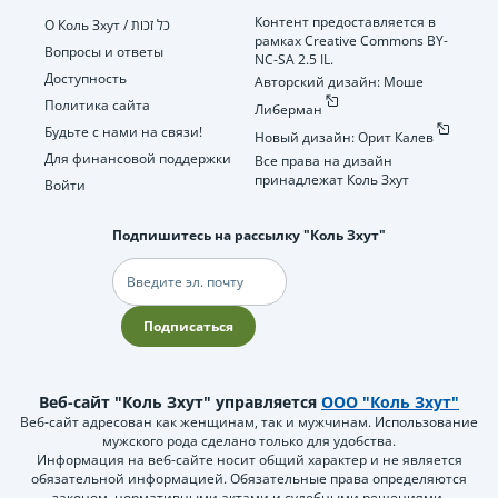
Контент предоставляется в
О Коль Зхут / כל זכות
рамках Creative Commons BY-
Вопросы и ответы
NC-SA 2.5 IL.
Доступность
Авторский дизайн: Моше
Политика сайта
Либерман
Будьте с нами на связи!
Новый дизайн: Орит Калев
Для финансовой поддержки
Все права на дизайн
принадлежат Коль Зхут
Войти
Подпишитесь на рассылку "Коль Зхут"
Электронная
почта
Подписаться
Веб-сайт "Коль Зхут" управляется
ООО "Коль Зхут"
Веб-сайт адресован как женщинам, так и мужчинам. Использование
мужского рода сделано только для удобства.
Информация на веб-сайте носит общий характер и не является
обязательной информацией. Обязательные права определяются
законом, нормативными актами и судебными решениями.