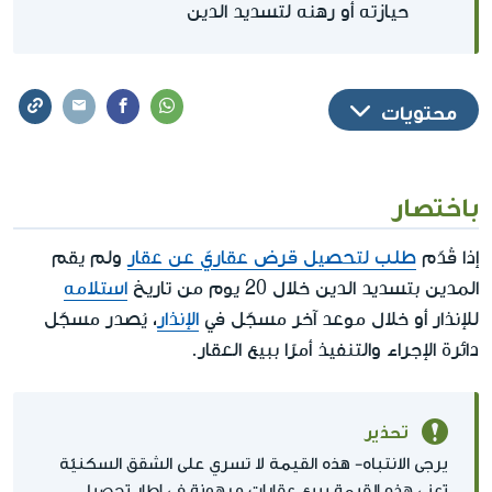
حيازته أو رهنه لتسديد الدين
محتويات
باختصار
إذا قُدّم
طلب لتحصيل قرض عقاريّ عن عقار
ولم يقم
المدين بتسديد الدين خلال 20 يوم من تاريخ
استلامه
للإنذار أو خلال موعد آخر مسجّل في
الإنذار
، يُصدر مسجّل
دائرة الإجراء والتنفيذ أمرًا ببيع العقار.
تحذير
يرجى الانتباه- هذه القيمة لا تسري على الشقق السكنيّة
تعنى هذه القيمة ببيع عقارات مرهونة في إطار تحصيل