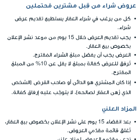
عروض شراء من قِبل مشترين مُحتملين
كل من يرغب في شراء العقار يستطيع تقديم عرض
شراء.
خلال 15 يوم
يجب تقديم العرض
من موعد نشر الإعلان
بخصوص بيع العقار.
العرض يجب أن يفصّل مبلغ الشراء المُقترح.
تُرفق للعرض كفالة بمبلغ لا يقل عن 10% من المبلغ
المقترح.
إذا كان المشتري هو الدائن أو صاحب القرض (الشخص
الذي رُهن العقار لصالحه)، لا يتوجّب عليه إرفاق كفالة.
المزاد العلنيّ
بعد انقضاء 15 يوم على نشر الإعلان بخصوص بيع العقار،
تُغلق قائمة مقدّمي العروض.
يُدعى مقدّمو العروض لمزاد علنيّ.