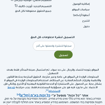
التصميم الأصلي: موشيه ليبرمان
إمكانية الوصول
التصميم الجديد: أوريت كاليڤ
سياسات الموقع
جميع الحقوق محفوظة لكل الحق
أعطونا آراءكم!
للتبرع
دخول
التسجيل لنشرة معلومات كل الحق
البريد
الإلكتروني
تسجيل
الموقع يتوجه للنساء والرجال على حد سواء. تم استعمال صيغة المذكّر فقط بهدف
التسهيل.
المعلومات الواردة في الموقع هي عامة وغير ملزمة. الحقوق الملزمة يحدّدها القانون
والأنظمة وقرارات الحكم الصادرة عن المحاكم. استخدام المعلومات الواردة في الموقع لا
يشكل بديلا عن الحصول على الاستشارة أو الخدمة القانونية المهنية أو الأخرى وبالتالي فإن
الاعتماد على ما ورد فيه هو على مسؤولية المستخدم فقط. يجب مراجعة
شروط
الاستخدام
.
אתר "כל זכות" מופעל ע"י
כל זכות בע"מ (חל"צ)
המידע באתר הוא מידע כללי ואינו מידע מחייב. הזכויות המחייבות נקבעות על-פי חוק,
תקנות ופסיקות בתי המשפט. השימוש במידע המופיע באתר אינו תחליף לקבלת ייעוץ או