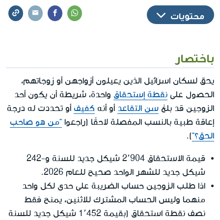
محتويات
باختصار
يحق لسكان اسرائيل الذين يعيلون أزواجهن أو زوجاتهم،
الحصول على
نقطة إستحقاق
واحدة، شريطة أن يكون أحد
الزوجين قد بلغ
سن التقاعد
أو أنه
كفيف
أو تحددت له درجة
إعاقة طبية بالنسب المفصلة لاحقًا (راجعوا
"من هو صاحب
الحق؟"
).
قيمة الاستحقاق 2٬904 شيكل جديد للسنة و-242
شيكل جديد للشهر الواحد صحيح للعام 2026.
اذا طلب الزوجين حساب الضريبة على حدى لكل واحد
منهما وليس الحساب المشترك للاثنين، يمنح فقط
نصف نقطة استحقاق (بقيمة 1٬452 شيكل جديد للسنة