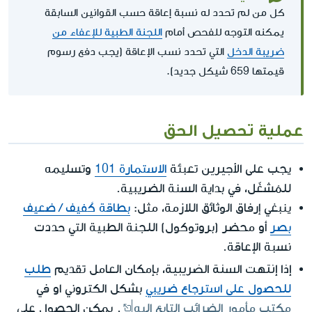
كل من لم تحدد له نسبة إعاقة حسب القوانين السابقة
يمكنه التوجه للفحص أمام
اللجنة الطبية للإعفاء من
ضريبة الدخل
التي تحدد نسب الإعاقة (يجب دفع رسوم
قيمتها 659 شيكل جديد).
عملية تحصيل الحق
الأجيرين
يجب على
تعبئة
الاستمارة 101
وتسليمه
للمُشغّل، في بداية السنة الضريبية.
ينبغي إرفاق الوثائق اللازمة، مثل:
بطاقة كَفيف / ضعيف
بصر
أو محضر (بروتوكول) اللجنة الطبية التي حددت
نسبة الإعاقة.
إذا إنتهت السنة الضريبية
، بإمكان العامل تقديم
طلب
للحصول على استرجاع ضريبي
بشكل الكتروني او في
مكتب مأمور الضرائب التابع إليه
. يمكن الحصول على