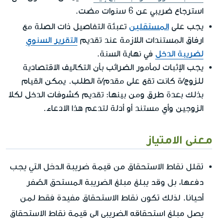
استرجاع ضريبي عن 6 سنوات مضت.
المستقلين
يجب على
تعبئة التفاصيل ذات الصلة مع
ارفاق المستندات اللازمة عند تقديم
التقرير السنوي
لضريبة الدخل
في نهاية السنة.
يجب الإثبات لمأمور الضرائب بأن التكاليف الاقتصادية
للزوج/ة كانت تقع على مقدم/ة الطلب. يمكن القيام
بذلك بعدة طرق ومن بينها: تقديم كشوفات الدخل لكلا
الزوجين وأي مستند أو أدلة لتدعم هذا الادعاء.
معنى الامتياز
تقلل نقاط الاستحقاق من قيمة ضريبة الدخل التي يجب
دفعها، بل وقد يبلغ مبلغ الضريبة المستحق الصّفر
أحيانا. لذلك تكون نقاط الاستحقاق مفيدة فقط لمن
يصل مبلغ استحقاقه الضريبي الى قيمة نقاط الاستحقاق