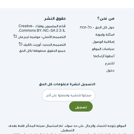
من نحن؟
حقوق النشر
قُدِّم المضمون وفقا لـ -Creative
حول كل الحق - כל-זכות
Commons BY-NC-SA 2.5 IL.
اسئلة واجوبة
التصميم الأصلي: موشيه ليبرمان
إمكانية الوصول
التصميم الجديد: أوريت كاليڤ
سياسات الموقع
جميع الحقوق محفوظة لكل الحق
أعطونا آراءكم!
للتبرع
دخول
التسجيل لنشرة معلومات كل الحق
البريد
الإلكتروني
تسجيل
الموقع يتوجه للنساء والرجال على حد سواء. تم استعمال صيغة المذكّر فقط بهدف
التسهيل.