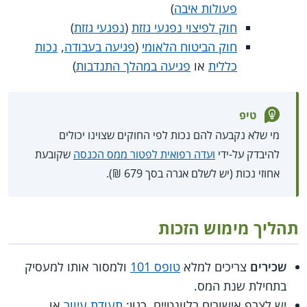
פעולות איבה
)
חוק לפיצוי נפגעי גזזת
(
נפגעי גזזת
)
חוק הביטוח הלאומי
(
פגיעה בעבודה
,
נכות
כללית
או
פגיעה במהלך התנדבות
)
טיפ
מי שלא נקבעה להם נכות לפי החוקים שצוינו יכולים
להיבדק על-ידי
ועדה רפואית לפטור ממס הכנסה
שקובעת
אחוזי נכות (יש לשלם אגרה בסך 679 ₪).
תהליך מימוש הזכות
שכירים
צריכים למלא
טופס 101
ולמסור אותו למעסיק
בתחילת שנת המס.
יש לצרף אישורים רלוונטיים, כגון:
תעודת עיוור
או