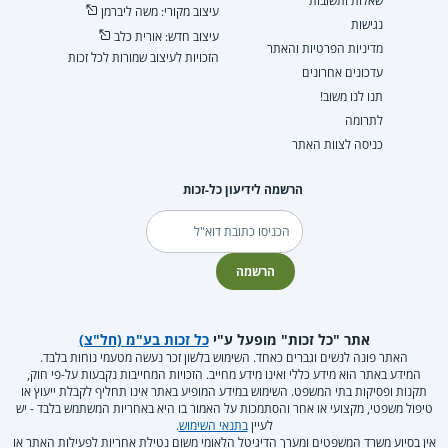
שאלות ותשובות
עיצוב מקורי: משה ליברמן
נגישות
עיצוב חדש: אורית כלב
מדיניות הפרטיות והאתר
הזכויות לעיצוב שמורות לכל זכות
עדכונים אחרונים
תנו לנו משוב!
לתרומה
כניסה לצוות האתר
הרשמה לידיעון כל-זכות
דוא"ל
הרשמה
אתר "כל זכות" מופעל ע"י
כל זכות בע"מ (חל"צ)
האתר פונה לנשים וגברים כאחד. השימוש בלשון זכר נעשה מטעמי נוחות בלבד.
המידע באתר הוא מידע כללי ואינו מידע מחייב. הזכויות המחייבות נקבעות על-פי חוק,
תקנות ופסיקות בתי המשפט. השימוש במידע המופיע באתר אינו תחליף לקבלת ייעוץ או
טיפול משפטי, מקצועי או אחר והסתמכות על האמור בו היא באחריות המשתמש בלבד - יש
לעיין
בתנאי השימוש
.
אין בסיוע משרד המשפטים ומערך הדיגיטל הלאומי משום נטילת אחריות לפעילות האתר או