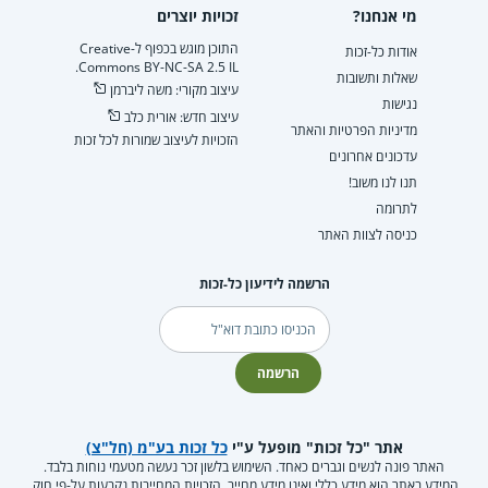
מי אנחנו?
זכויות יוצרים
התוכן מוגש בכפוף ל-Creative
אודות כל-זכות
Commons BY-NC-SA 2.5 IL.
שאלות ותשובות
עיצוב מקורי: משה ליברמן
נגישות
עיצוב חדש: אורית כלב
מדיניות הפרטיות והאתר
הזכויות לעיצוב שמורות לכל זכות
עדכונים אחרונים
תנו לנו משוב!
לתרומה
כניסה לצוות האתר
הרשמה לידיעון כל-זכות
דוא"ל
הרשמה
אתר "כל זכות" מופעל ע"י
כל זכות בע"מ (חל"צ)
האתר פונה לנשים וגברים כאחד. השימוש בלשון זכר נעשה מטעמי נוחות בלבד.
המידע באתר הוא מידע כללי ואינו מידע מחייב. הזכויות המחייבות נקבעות על-פי חוק,