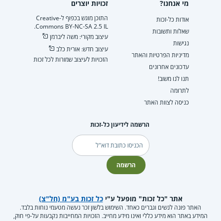
מי אנחנו?
זכויות יוצרים
התוכן מוגש בכפוף ל-Creative
אודות כל-זכות
Commons BY-NC-SA 2.5 IL.
שאלות ותשובות
עיצוב מקורי: משה ליברמן
נגישות
עיצוב חדש: אורית כלב
מדיניות הפרטיות והאתר
הזכויות לעיצוב שמורות לכל זכות
עדכונים אחרונים
תנו לנו משוב!
לתרומה
כניסה לצוות האתר
הרשמה לידיעון כל-זכות
דוא"ל
הרשמה
אתר "כל זכות" מופעל ע"י
כל זכות בע"מ (חל"צ)
האתר פונה לנשים וגברים כאחד. השימוש בלשון זכר נעשה מטעמי נוחות בלבד.
המידע באתר הוא מידע כללי ואינו מידע מחייב. הזכויות המחייבות נקבעות על-פי חוק,