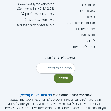
התוכן מוגש בכפוף ל-Creative
אודות כל-זכות
Commons BY-NC-SA 2.5 IL.
שאלות ותשובות
עיצוב מקורי: משה ליברמן
נגישות
עיצוב חדש: אורית כלב
מדיניות הפרטיות והאתר
הזכויות לעיצוב שמורות לכל זכות
עדכונים אחרונים
תנו לנו משוב!
לתרומה
כניסה לצוות האתר
הרשמה לידיעון כל-זכות
דוא"ל
הרשמה
אתר "כל זכות" מופעל ע"י
כל זכות בע"מ (חל"צ)
האתר פונה לנשים וגברים כאחד. השימוש בלשון זכר נעשה מטעמי נוחות בלבד.
המידע באתר הוא מידע כללי ואינו מידע מחייב. הזכויות המחייבות נקבעות על-פי חוק,
תקנות ופסיקות בתי המשפט. השימוש במידע המופיע באתר אינו תחליף לקבלת ייעוץ או