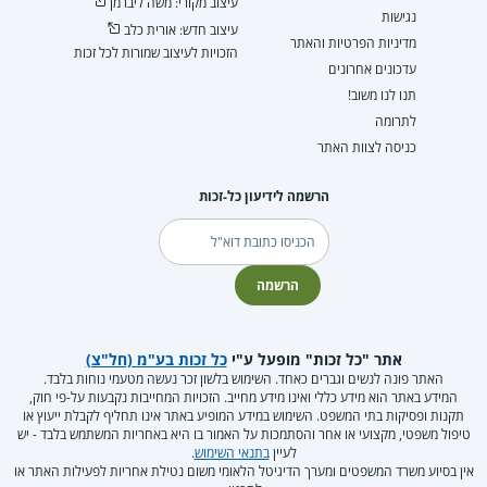
עיצוב מקורי: משה ליברמן
נגישות
עיצוב חדש: אורית כלב
מדיניות הפרטיות והאתר
הזכויות לעיצוב שמורות לכל זכות
עדכונים אחרונים
תנו לנו משוב!
לתרומה
כניסה לצוות האתר
הרשמה לידיעון כל-זכות
דוא"ל
הרשמה
אתר "כל זכות" מופעל ע"י
כל זכות בע"מ (חל"צ)
האתר פונה לנשים וגברים כאחד. השימוש בלשון זכר נעשה מטעמי נוחות בלבד.
המידע באתר הוא מידע כללי ואינו מידע מחייב. הזכויות המחייבות נקבעות על-פי חוק,
תקנות ופסיקות בתי המשפט. השימוש במידע המופיע באתר אינו תחליף לקבלת ייעוץ או
טיפול משפטי, מקצועי או אחר והסתמכות על האמור בו היא באחריות המשתמש בלבד - יש
לעיין
בתנאי השימוש
.
אין בסיוע משרד המשפטים ומערך הדיגיטל הלאומי משום נטילת אחריות לפעילות האתר או