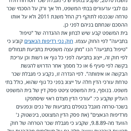
משנת 2010, שקבע במפורש כי מגבלת שכר הטרחה חלה
גם לגבי ערעורים בבתי המשפט, חל אך ורק על הסכמי שכר
טרחה שנכנסו לתוקף רק החל משנת 2011 ולא על אותו
ההסכם שנחתם בניהם לפני כן.
בית המשפט קבע שיש לבחון את ההגדרה של "טיפול
בתביעה" לפי החוק עצמו.
חוק נכי רדיפות הנאצים
קובע כי
"טיפול בתביעה" הנו "מתן עצה משפטית בתביעת תגמולים
לפי חוק זה, ייצוג בתביעה לפני כל גוף או רשות וכן עריכת
בקשה לפי סעיף 6 או כל מסמך אחר הדרוש להגשת
הבקשה או אימותה". לפי הגדרה זו, נקבע כי מגבלת שכר
טרחת עורכי הדין חלה על ייצוג בפני כל גוף שהוא, כולל בתי
משפט. בנוסף, בית המשפט ציטט פסק דין של בית המשפט
העליון שקבע כי: "עורכי הדין מצדם ראוי שיסתפקו
בשכר-טרחה מוגבל בטפלם בתביעות של נכים ונפגעים
מרדיפות הנאצים" (את פסק הדין המצוטט, בינשטוק נ'
הוועד מה-9.8.89, שקבע כי מגבלת שכר הטרחה של חוק