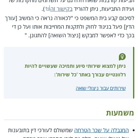
תביעות קורבנות שואה חלה גם על תשלומים מהקרנות של
ועידת התביעות, ניתן להוריד
בקישור זה
).
לסיכום קבע בית המשפט כי "לכאורה נראה כי המשיב [עורך
הדין] פעל בניגוד לחוק ולתקנות המחייבות אותו ועל כן די
בכך כדי לאפשר למבקש [ניצול השואה] להתגונן. "
ניתן למצוא שירותי סיוע ותמיכה שעשויים להיות
רלוונטיים עבורך באתר 'כל שירות':
שירותים עבור ניצולי שואה
משמעות
המגבלה על שכר הטרחה
שמשולם לעורכי דין בתובענות