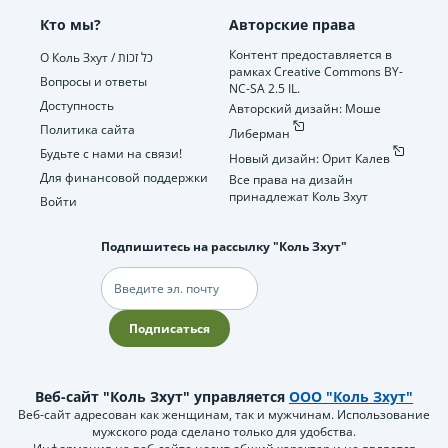
Кто мы?
Авторские права
Контент предоставляется в
О Коль Зхут / כל זכות
рамках Creative Commons BY-
Вопросы и ответы
NC-SA 2.5 IL.
Доступность
Авторский дизайн: Моше
Политика сайта
Либерман
Будьте с нами на связи!
Новый дизайн: Орит Калев
Для финансовой поддержки
Все права на дизайн
принадлежат Коль Зхут
Войти
Подпишитесь на рассылку "Коль Зхут"
Электронная
почта
Подписаться
Веб-сайт "Коль Зхут" управляется
ООО "Коль Зхут"
Веб-сайт адресован как женщинам, так и мужчинам. Использование
мужского рода сделано только для удобства.