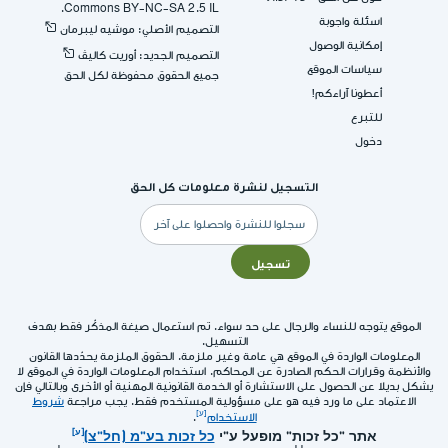
Commons BY-NC-SA 2.5 IL.
اسئلة واجوبة
التصميم الأصلي: موشيه ليبرمان
إمكانية الوصول
التصميم الجديد: أوريت كاليڤ
سياسات الموقع
جميع الحقوق محفوظة لكل الحق
أعطونا آراءكم!
للتبرع
دخول
التسجيل لنشرة معلومات كل الحق
البريد
الإلكتروني
تسجيل
الموقع يتوجه للنساء والرجال على حد سواء. تم استعمال صيغة المذكّر فقط بهدف
التسهيل.
المعلومات الواردة في الموقع هي عامة وغير ملزمة. الحقوق الملزمة يحدّدها القانون
والأنظمة وقرارات الحكم الصادرة عن المحاكم. استخدام المعلومات الواردة في الموقع لا
يشكل بديلا عن الحصول على الاستشارة أو الخدمة القانونية المهنية أو الأخرى وبالتالي فإن
الاعتماد على ما ورد فيه هو على مسؤولية المستخدم فقط. يجب مراجعة
شروط
الاستخدام
.
אתר "כל זכות" מופעל ע"י
כל זכות בע"מ (חל"צ)