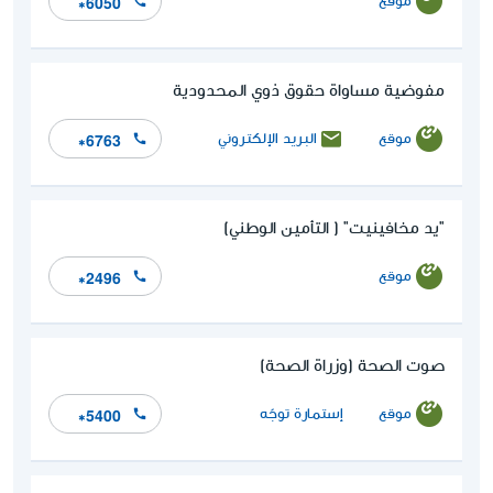
موقع
*6050
مفوضية مساواة حقوق ذوي المحدودية
موقع
البريد الإلكتروني
*6763
"يد مخافينيت" ( التأمين الوطني)
موقع
*2496
صوت الصحة (وزراة الصحة)
موقع
إستمارة توجّه
*5400