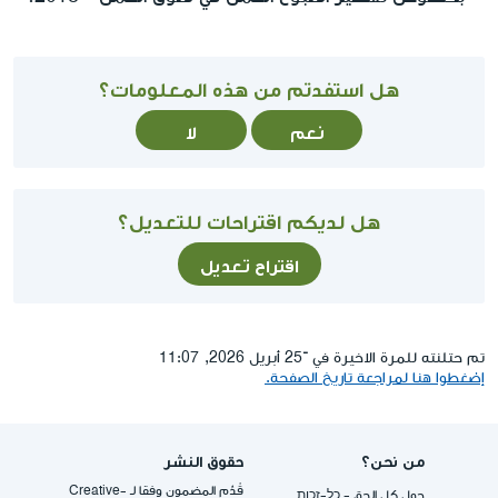
هل استفدتم من هذه المعلومات؟
نعم
لا
هل لديكم اقتراحات للتعديل؟
اقتراح تعديل
تم حتلنته للمرة الاخيرة في ־25 أبريل 2026, 11:07
إضغطوا هنا لمراجعة تاريخ الصفحة.
من نحن؟
حقوق النشر
قُدِّم المضمون وفقا لـ -Creative
حول كل الحق - כל-זכות