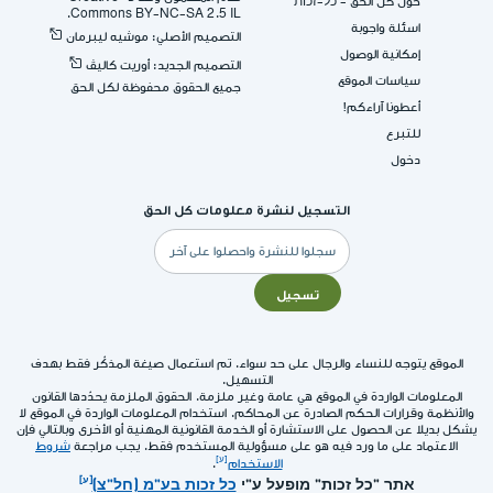
حول كل الحق - כל-זכות
Commons BY-NC-SA 2.5 IL.
اسئلة واجوبة
التصميم الأصلي: موشيه ليبرمان
إمكانية الوصول
التصميم الجديد: أوريت كاليڤ
سياسات الموقع
جميع الحقوق محفوظة لكل الحق
أعطونا آراءكم!
للتبرع
دخول
التسجيل لنشرة معلومات كل الحق
البريد
الإلكتروني
تسجيل
الموقع يتوجه للنساء والرجال على حد سواء. تم استعمال صيغة المذكّر فقط بهدف
التسهيل.
المعلومات الواردة في الموقع هي عامة وغير ملزمة. الحقوق الملزمة يحدّدها القانون
والأنظمة وقرارات الحكم الصادرة عن المحاكم. استخدام المعلومات الواردة في الموقع لا
يشكل بديلا عن الحصول على الاستشارة أو الخدمة القانونية المهنية أو الأخرى وبالتالي فإن
الاعتماد على ما ورد فيه هو على مسؤولية المستخدم فقط. يجب مراجعة
شروط
الاستخدام
.
אתר "כל זכות" מופעל ע"י
כל זכות בע"מ (חל"צ)