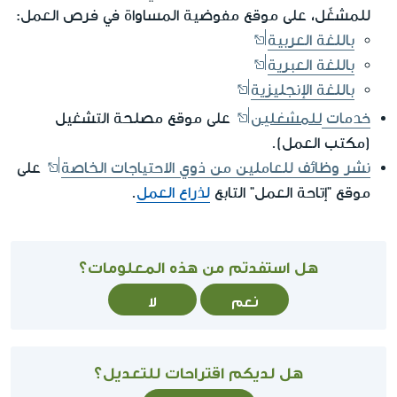
للمشغّل، على موقع مفوضية المساواة في فرص العمل:
باللغة العربية
باللغة العبرية
باللغة الإنجليزية
للمشغلين
خدمات
على موقع مصلحة التشغيل
(مكتب العمل).
نشر وظائف للعاملين من ذوي الاحتياجات الخاصة
على
موقع "إتاحة العمل" التابع
لذراع العمل
.
هل استفدتم من هذه المعلومات؟
نعم
لا
هل لديكم اقتراحات للتعديل؟