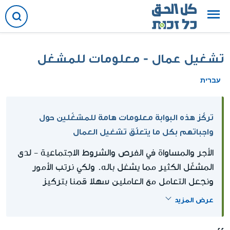
تشغيل عمال - معلومات للمشغل
עברית
تركّز هذه البوابة معلومات هامة للمشغّلين حول
واجباتهم بكل ما يتعلّق تشغيل العمال
الأجر والمساواة في الفرص والشروط الاجتماعية - لدى
المشغّل الكثير مما يشغل باله. ولكي نرتب الأمور
ونجعل التعامل مع العاملين سهلا قمنا بتركيز
الحقوق (والواجبات!) المترتبة على المشغلين تجاه
عرض المزيد
العاملين لديهم. قد تودون أيضا الاطلاع على قرارات
الحكم في قاع الصفحة والقوانين والنظم ذات العلاقة