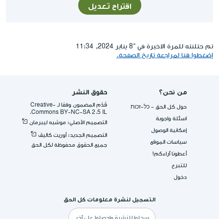
اقتراح تعديل
تم حتلنته للمرة الاخيرة في ־8 يناير 2024, 11:34
إضغطوا هنا لمراجعة تاريخ الصفحة.
من نحن؟
حقوق النشر
قُدِّم المضمون وفقا لـ -Creative
حول كل الحق - כל-זכות
Commons BY-NC-SA 2.5 IL.
اسئلة واجوبة
التصميم الأصلي: موشيه ليبرمان
إمكانية الوصول
التصميم الجديد: أوريت كاليڤ
سياسات الموقع
جميع الحقوق محفوظة لكل الحق
أعطونا آراءكم!
للتبرع
دخول
التسجيل لنشرة معلومات كل الحق
البريد
الإلكتروني