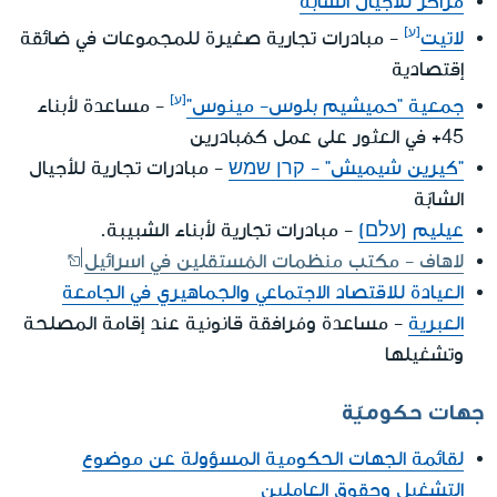
مراكز للأجيال الشابّة
لاتيت
- مبادرات تجارية صغيرة للمجموعات في ضائقة
إقتصادية
جمعية "حميشيم بلوس- مينوس"
- مساعدة لأبناء
45+ في العثور على عمل كمُبادرين
"كيرين شيميش" - קרן שמש
- مبادرات تجارية للأجيال
الشابّة
عيليم (עלם)
- مبادرات تجارية لأبناء الشبيبة.
لاهاف - مكتب منظمات المُستقلين في اسرائيل
العيادة للاقتصاد الاجتماعي والجماهيري في الجامعة
العبرية
- مساعدة ومُرافقة قانونية عند إقامة المصلحة
وتشغيلها
جهات حكوميّة
لقائمة الجهات الحكومية المسؤولة عن موضوع
التشغيل وحقوق العاملين