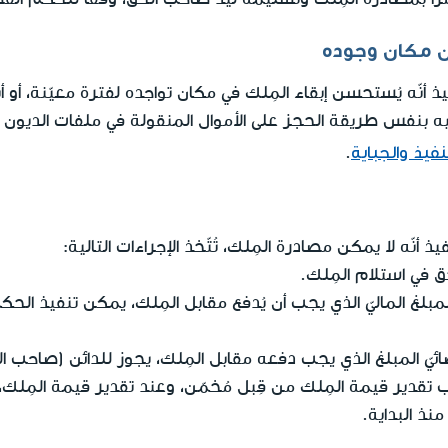
من مكان وجوده
نفيذ أنّه يُستحسن إبقاء المِلك في مكان تواجده لفترة معيّنة، أو أ
 بنفس طريقة الحجز على الأموال المنقولة في ملفات الديون الم
نفيذ والجباية
.
فيذ أنّه لا يمكن مصادرة المِلك، تُتّخذ الإجراءات التالية:
ق في استلام المِلك.
المبلغ الماليّ الذي يجب أن يُدفع مقابل المِلك، يمكن تنفيذ ال
ائيّ المبلغ الذي يجب دفعه مقابل المِلك، يجوز للدائن (صاحب ال
قدير قيمة المِلك من قِبل مُخمّن، وعند تقدير قيمة المِلك، يُ
منذ البداية.