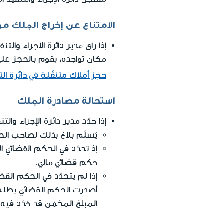
الامتناع عن إخراج المِلك 
إذا رأى مدير دائرة الإجراء والت
مكان تواجده، يقوم بالحجز عليه
حجز أملاك متنقّلة في دائرة الت
استحالة مصادرة المِلك
إذا حدّد مدير دائرة الإجراء والتن
يُسلّم بلاغ بذلك لصاحب الح
إذ تحدّد في الحكم القضائيّ 
حكم قضائيّ ماليّ.
إذا لم يتحدّد في الحكم القض
أصدرت الحكم القضائيّ بطلب ت
المبلغ المخمّن قد حُدّد فيه 