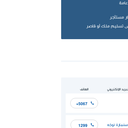
عامة
ر مستأجَر
ليس تسليم ملك أو قاصر
لبريد الإلكتروني
الهاتف
*5067
ستمارة توجّه
1299