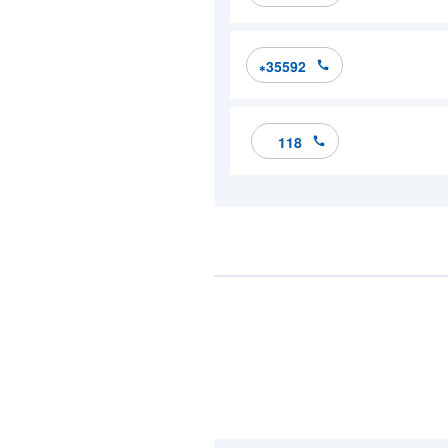
*35592
118