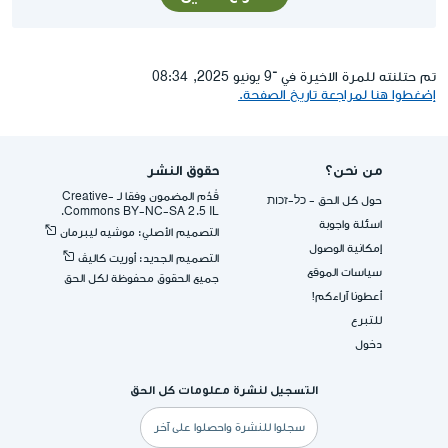
تم حتلنته للمرة الاخيرة في ־9 يونيو 2025, 08:34
إضغطوا هنا لمراجعة تاريخ الصفحة.
من نحن؟
حقوق النشر
قُدِّم المضمون وفقا لـ -Creative
حول كل الحق - כל-זכות
Commons BY-NC-SA 2.5 IL.
اسئلة واجوبة
التصميم الأصلي: موشيه ليبرمان
إمكانية الوصول
التصميم الجديد: أوريت كاليڤ
سياسات الموقع
جميع الحقوق محفوظة لكل الحق
أعطونا آراءكم!
للتبرع
دخول
التسجيل لنشرة معلومات كل الحق
البريد
الإلكتروني