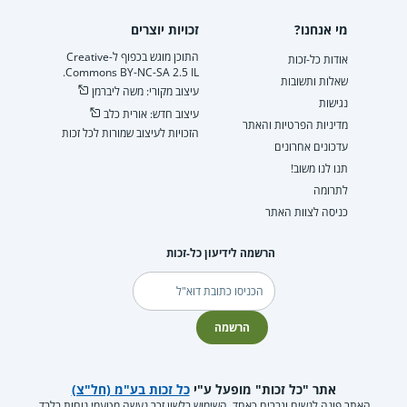
מי אנחנו?
זכויות יוצרים
התוכן מוגש בכפוף ל-Creative
אודות כל-זכות
Commons BY-NC-SA 2.5 IL.
שאלות ותשובות
עיצוב מקורי: משה ליברמן
נגישות
עיצוב חדש: אורית כלב
מדיניות הפרטיות והאתר
הזכויות לעיצוב שמורות לכל זכות
עדכונים אחרונים
תנו לנו משוב!
לתרומה
כניסה לצוות האתר
הרשמה לידיעון כל-זכות
דוא"ל
הרשמה
אתר "כל זכות" מופעל ע"י
כל זכות בע"מ (חל"צ)
האתר פונה לנשים וגברים כאחד. השימוש בלשון זכר נעשה מטעמי נוחות בלבד.