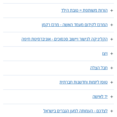
הורות משותפת = טובת הילד
המרכז לקידום מעמד האשה - מרכז רקמן
הקליניקה לגישור ויישוב סכסוכים - אוניברסיטת חיפה
ויצו
חבל הצלה
טופז ליזמות וחדשנות חברתית
יד לאישה
לצדכם - העמותה למען הגברים בישראל