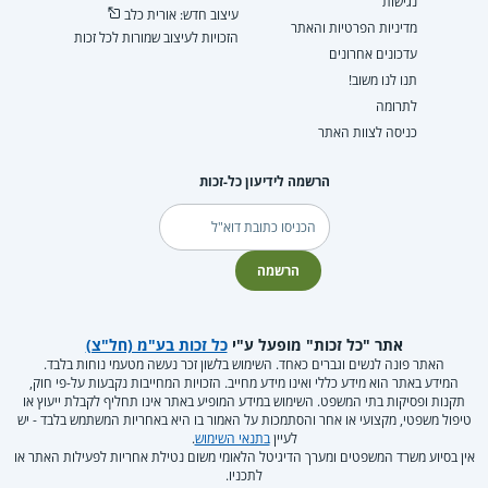
נגישות
עיצוב חדש: אורית כלב
מדיניות הפרטיות והאתר
הזכויות לעיצוב שמורות לכל זכות
עדכונים אחרונים
תנו לנו משוב!
לתרומה
כניסה לצוות האתר
הרשמה לידיעון כל-זכות
דוא"ל
הרשמה
אתר "כל זכות" מופעל ע"י
כל זכות בע"מ (חל"צ)
האתר פונה לנשים וגברים כאחד. השימוש בלשון זכר נעשה מטעמי נוחות בלבד.
המידע באתר הוא מידע כללי ואינו מידע מחייב. הזכויות המחייבות נקבעות על-פי חוק,
תקנות ופסיקות בתי המשפט. השימוש במידע המופיע באתר אינו תחליף לקבלת ייעוץ או
טיפול משפטי, מקצועי או אחר והסתמכות על האמור בו היא באחריות המשתמש בלבד - יש
לעיין
בתנאי השימוש
.
אין בסיוע משרד המשפטים ומערך הדיגיטל הלאומי משום נטילת אחריות לפעילות האתר או
לתכניו.