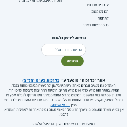
הזכויות לעיצוב שמורות לכל זכות
עדכונים אחרונים
תנו לנו משוב!
לתרומה
כניסה לצוות האתר
הרשמה לידיעון כל-זכות
דוא"ל
הרשמה
אתר "כל זכות" מופעל ע"י
כל זכות בע"מ (חל"צ)
האתר פונה לנשים וגברים כאחד. השימוש בלשון זכר נעשה מטעמי נוחות בלבד.
המידע באתר הוא מידע כללי ואינו מידע מחייב. הזכויות המחייבות נקבעות על-פי חוק,
תקנות ופסיקות בתי המשפט. השימוש במידע המופיע באתר אינו תחליף לקבלת ייעוץ או
טיפול משפטי, מקצועי או אחר והסתמכות על האמור בו היא באחריות המשתמש בלבד - יש
לעיין
בתנאי השימוש
.
אין בסיוע משרד המשפטים ומערך הדיגיטל הלאומי משום נטילת אחריות לפעילות האתר או
לתכניו.
בסיוע משרד המשפטים ומערך הדיגיטל הלאומי