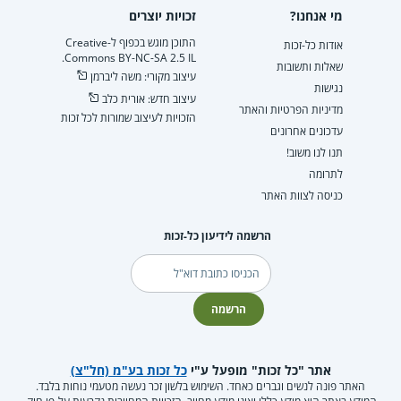
מי אנחנו?
זכויות יוצרים
התוכן מוגש בכפוף ל-Creative
אודות כל-זכות
Commons BY-NC-SA 2.5 IL.
שאלות ותשובות
עיצוב מקורי: משה ליברמן
נגישות
עיצוב חדש: אורית כלב
מדיניות הפרטיות והאתר
הזכויות לעיצוב שמורות לכל זכות
עדכונים אחרונים
תנו לנו משוב!
לתרומה
כניסה לצוות האתר
הרשמה לידיעון כל-זכות
דוא"ל
הרשמה
אתר "כל זכות" מופעל ע"י
כל זכות בע"מ (חל"צ)
האתר פונה לנשים וגברים כאחד. השימוש בלשון זכר נעשה מטעמי נוחות בלבד.